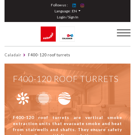
Cookies management panel
Follow us :
Language :
EN
Login / Sign In
Caladair
F400-120 roof turrets
F400-120 ROOF TURRETS
F400-120 roof turrets are vertical smoke
extraction units that evacuate smoke and heat
from stairwells and shafts. They ensure safety