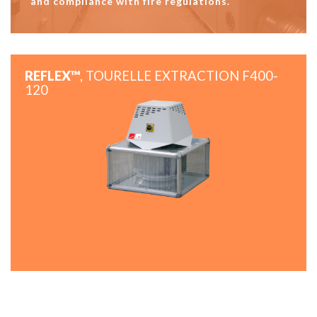
and compliance with fire regulations.
REFLEX™
, TOURELLE EXTRACTION F400-
120