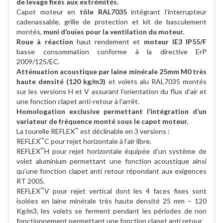
de levage fixés aux extrémités.
Capot moteur en
tôle RAL7035
intégrant l’interrupteur
cadenassable, grille de protection et kit de basculement
montés,
muni d’ouïes pour la ventilation du moteur.
Roue à réaction
haut rendement et
moteur IE3 IP55/F
basse consommation conforme à la directive ErP
2009/125/EC.
Atténuation acoustique par laine minérale 25mm M0 très
haute densité (120 kg/m3)
et volets alu RAL7035 montés
sur les versions H et V assurant l’orientation du flux d’air et
une fonction clapet anti-retour à l’arrêt.
Homologation exclusive permettant l’intégration d’un
variateur de fréquence monté sous le capot moteur.
™
La tourelle REFLEX
est déclinable en 3 versions :
™
REFLEX
C pour rejet horizontale à l’air libre.
™
REFLEX
H pour rejet horizontale équipée d’un système de
volet aluminium permettant une fonction acoustique ainsi
qu’une fonction clapet anti retour répondant aux exigences
RT 2005.
™
REFLEX
V pour rejet vertical dont les 4 faces fixes sont
isolées en laine minérale très haute densité 25 mm – 120
Kg/m3, les volets se ferment pendant les périodes de non
fonctionnement permettant une fonction clapet anti retour.