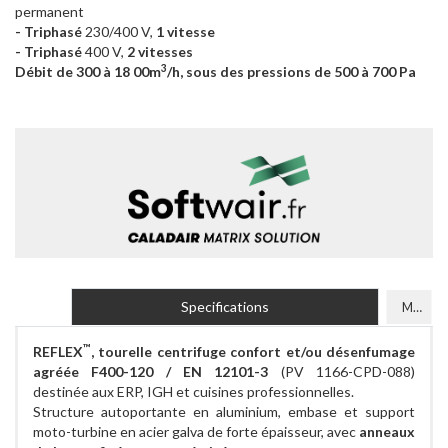
permanent
- Triphasé
230/400 V,
1 vitesse
- Triphasé
400 V,
2 vitesses
3
Débit de 300 à 18 00m
/h, sous des pressions de 500 à 700 Pa
Specifications
Models
™
REFLEX
, tourelle centrifuge confort et/ou désenfumage
agréée F400-120 / EN 12101-3
(PV 1166-CPD-088)
destinée aux ERP, IGH et cuisines professionnelles.
Structure autoportante en aluminium, embase et support
moto-turbine en acier galva de forte épaisseur, avec
anneaux