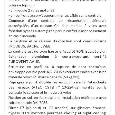
colonne (option)
- un module 2 voies motorisé
- un coffret d'asservissement (monté, câblé sur la centrale)
Composé d’une centrale de récupération d’énergie
autorégulée, d’un caisson C4, d’un module 2 voies avec
fonction bypass autorégulée par un coffret d’asservissement
en cas d’incendie.
La centrale et le caisson d’extraction sont communicants
(MODBUS, BACNET, WEB).
La centrale est de type
haute efficacité 90%
. Equipée d’un
échangeur aluminium à contre-courant certifié
EUROVENT AAHE.
Structure en profil alu à rupture de pont thermique,
enveloppe double peau RAL7035 extérieure isolée avec laine
minérale 50mm M0 haute densité (60 kg/m3).
Piquages à joint double lèvres
pour garantir l’étanchéité
des réseaux (ATEC CSTB n° 13-224-v2) montés sur la
centrale, le caisson et le module 2 voies.
Fixation au sol, en faux-plafond. Installation extérieure avec
toiture en tôle RAL7035.
Filtres F7 (air neuf) et G4 (reprise) sur glissière étanche,
bypass 100% motorisé pour
free-cooling et night-cooling
,