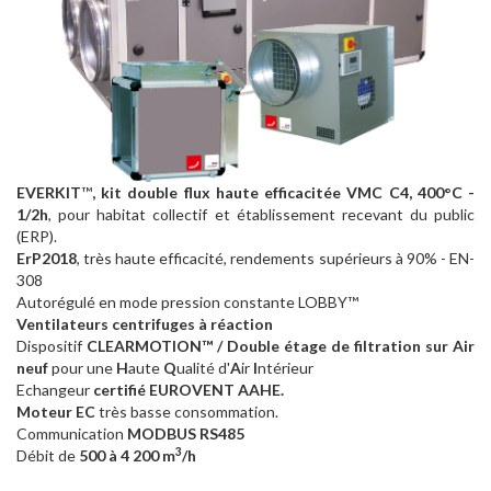
EVERKIT
™
, kit double flux haute efficacitée VMC C4, 400°C -
1/2h
, pour habitat collectif et établissement recevant du public
(ERP).
ErP2018
, très haute efficacité, rendements supérieurs à 90% - EN-
308
Autorégulé en mode pression constante LOBBY™
Ventilateurs centrifuges à réaction
Dispositif
CLEARMOTION™ / Double étage de filtration sur Air
neuf
pour une
H
aute
Q
ualité d'
A
ir
I
ntérieur
Echangeur
certifié EUROVENT AAHE.
Moteur EC
très basse consommation.
Communication
MODBUS RS485
3
Débit de
500 à 4 200 m
/h