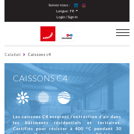
Cookies management panel
Suivez-nous :
Langue :
FR
Login / Sign In
Caladair
Caissons c4
CAISSONS C4
Les caissons C4 assurent l’extraction d’air dans
les bâtiments résidentiels et tertiaires.
Certifiés pour résister à 400 °C pendant 30