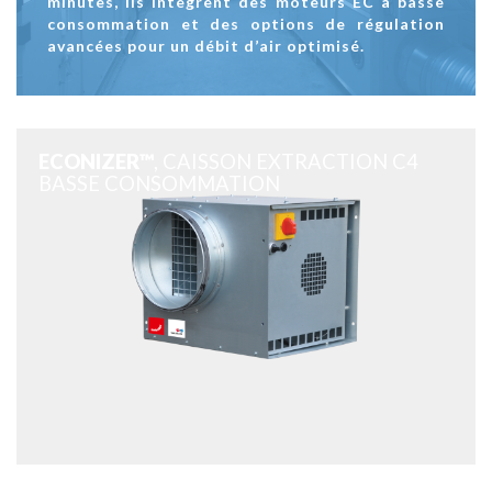
minutes, ils intègrent des moteurs EC à basse
consommation et des options de régulation
avancées pour un débit d’air optimisé.
ECONIZER™
, CAISSON EXTRACTION C4
BASSE CONSOMMATION