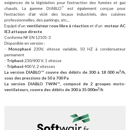
exigences de la législation pour l'extraction des fumées et gaz
™
chauds. La gamme DIABLO
est également conçue pour
l'extraction d'air vicié des locaux industriels, des cuisines
professionnelles, des parkings, etc...
Equipé d'un
ventilateur roue libre à réaction
et d'un
moteur AC
IE3 attaque directe
Conforme NF EN 12101-3
Disponible en version :
-
Monophasé
230V, vitesse variable, 50 HZ à condensateur
permanent
-
Triphasé
230/400 V, 1 vitesse
-
Triphasé
400 V, 2 vitesses
3
La version DIABLO
™
couvre des débits de 300 à 18 000 m
/h,
sous des pressions de 50 à 700 Pa
La version DIABLO TWIN
™
, composé de 2 groupes moto-
3
ventilateurs, couvre des débits de 300 à 35 000m
/h