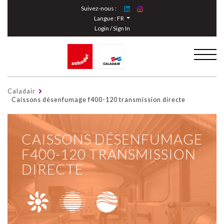
Cookies management panel
Suivez-nous :
Langue :
FR
Login / Sign In
Caladair
Caissons désenfumage f400-120 transmission directe
CAISSONS DÉSENFUMAGE
F400-120 TRANSMISSION
DIRECTE