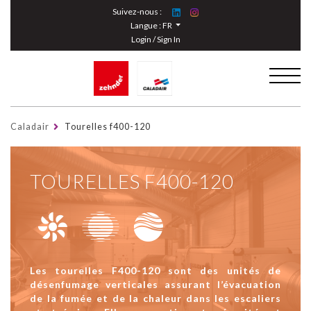
Cookies management panel
Suivez-nous :
Langue :
FR
Login / Sign In
Caladair
Tourelles f400-120
TOURELLES F400-120
Les tourelles F400-120 sont des unités de
désenfumage verticales assurant l’évacuation
de la fumée et de la chaleur dans les escaliers