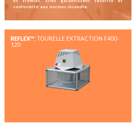
et trémies. Elles garantissent sécurité et
conformité aux normes incendie.
REFLEX™
, TOURELLE EXTRACTION F400-
120