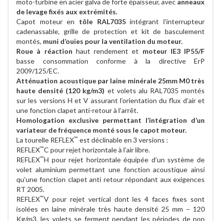
moto-turbine en acier galva de forte épaisseur, avec
anneaux
de levage fixés aux extrémités.
Capot moteur en
tôle RAL7035
intégrant l’interrupteur
cadenassable, grille de protection et kit de basculement
montés,
muni d’ouïes pour la ventilation du moteur.
Roue à réaction
haut rendement et
moteur IE3 IP55/F
basse consommation conforme à la directive ErP
2009/125/EC.
Atténuation acoustique par laine minérale 25mm M0 très
haute densité (120 kg/m3)
et volets alu RAL7035 montés
sur les versions H et V assurant l’orientation du flux d’air et
une fonction clapet anti-retour à l’arrêt.
Homologation exclusive permettant l’intégration d’un
variateur de fréquence monté sous le capot moteur.
™
La tourelle REFLEX
est déclinable en 3 versions :
™
REFLEX
C pour rejet horizontale à l’air libre.
™
REFLEX
H pour rejet horizontale équipée d’un système de
volet aluminium permettant une fonction acoustique ainsi
qu’une fonction clapet anti retour répondant aux exigences
RT 2005.
™
REFLEX
V pour rejet vertical dont les 4 faces fixes sont
isolées en laine minérale très haute densité 25 mm – 120
Kg/m3, les volets se ferment pendant les périodes de non