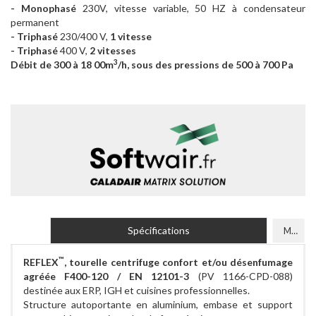
- Monophasé
230V, vitesse variable, 50 HZ à condensateur
permanent
- Triphasé
230/400 V,
1 vitesse
- Triphasé
400 V,
2 vitesses
3
Débit de 300 à 18 00m
/h, sous des pressions de 500 à 700 Pa
Spécifications
Modèles
™
REFLEX
, tourelle centrifuge confort et/ou désenfumage
agréée F400-120 / EN 12101-3
(PV 1166-CPD-088)
destinée aux ERP, IGH et cuisines professionnelles.
Structure autoportante en aluminium, embase et support