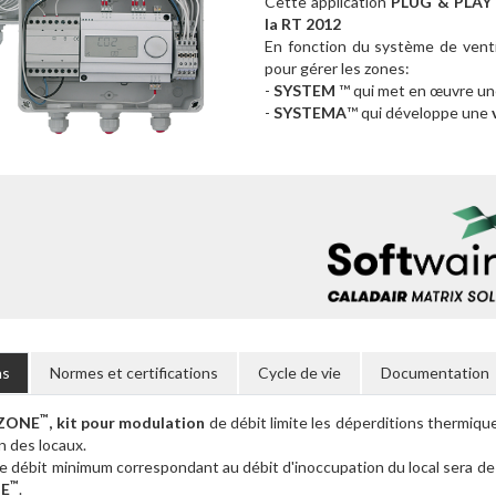
Cette application
PLUG & PLAY
la RT 2012
En fonction du système de venti
pour gérer les zones:
-
SYSTEM
™ qui met en œuvre u
-
SYSTEMA
™ qui développe une
v
ns
Normes et certifications
Cycle de vie
Documentation
™
ZONE
, kit pour modulation
de débit limite les déperditions thermique
n des locaux.
 le débit minimum correspondant au débit d'inoccupation du local sera de
™
E
.