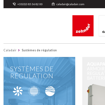
Cookies management panel
+33(0)3 85 36 82 00
caladair@caladair.com
Caladair
Systèmes de régulation
AQUAP
SYSTÈMES DE
ARMOIR
REGULA
RÉGULATION
BATTERI