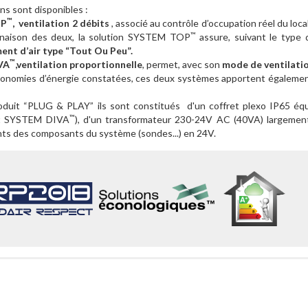
ns sont disponibles :
™
OP
, ventilation 2 débits
, associé au contrôle d’occupation réel du loc
™
inaison des deux, la solution SYSTEM TOP
assure, suivant le type 
ent d’air type “Tout Ou Peu”.
™
VA
,ventilation proportionnelle
, permet, avec son
mode de ventilati
conomies d’énergie constatées, ces deux systèmes apportent également 
roduit “PLUG & PLAY” ils sont constitués d'un coffret plexo IP65 éq
™
t SYSTEM DIVA
), d'un transformateur 230-24V AC (40VA) largemen
ts des composants du système (sondes...) en 24V.