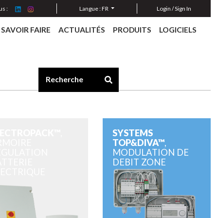
s :
Langue :
FR
Login / Sign In
SAVOIR FAIRE
ACTUALITÉS
PRODUITS
LOGICIELS
LECTROPACK™
,
SYSTEMS
RMOIRE
TOP&DIVA™
,
EGULATION
MODULATION DE
ATTERIE
DEBIT ZONE
LECTRIQUE