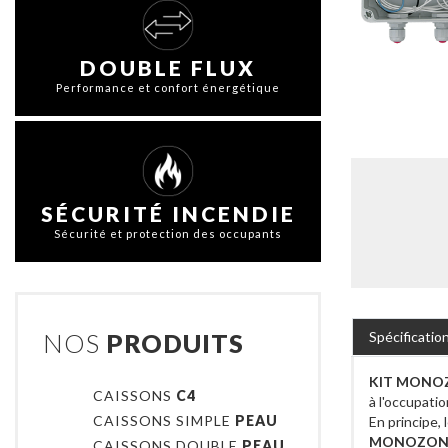
DOUBLE FLUX
Performance et confort énergétique
SÉCURITÉ INCENDIE
Sécurité et protection des occupants
NOS
PRODUITS
Spécificatio
KIT MONO
CAISSONS
C4
à l'occupatio
CAISSONS SIMPLE
PEAU
En principe,
MONOZON
CAISSONS DOUBLE
PEAU