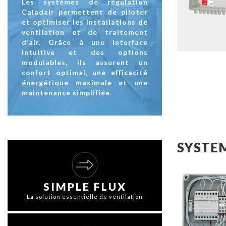
Les systèmes de régulation
Caladair permettent de piloter
et optimiser les installations de
ventilation et de traitement
d’air. Grâce à une interface
intuitive et des options
modulables, ils assurent un
confort optimal, une efficacité
énergétique maximale et une
maintenance simplifiée.
SYSTE
SIMPLE FLUX
La solution essentielle de ventilation