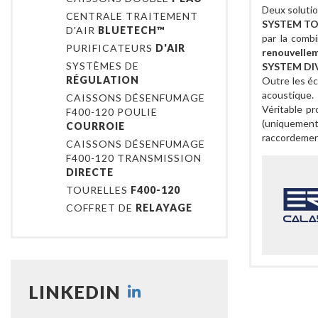
Deux solutio
CENTRALE TRAITEMENT
SYSTEM T
D'AIR
BLUETECH™
par la comb
PURIFICATEURS
D'AIR
renouvellem
SYSTÈMES DE
SYSTEM DI
RÉGULATION
Outre les é
acoustique.
CAISSONS DÉSENFUMAGE
Véritable p
F400-120 POULIE
(uniquemen
COURROIE
raccordemen
CAISSONS DÉSENFUMAGE
F400-120 TRANSMISSION
DIRECTE
TOURELLES
F400-120
COFFRET DE
RELAYAGE
LINKEDIN