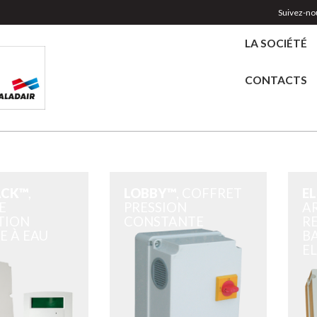
Suivez-nou
LA SOCIÉTÉ
CONTACTS
ACK™
,
LOBBY™
, COFFRET
E
E
PRESSION
A
TION
CONSTANTE
R
E À EAU
B
E