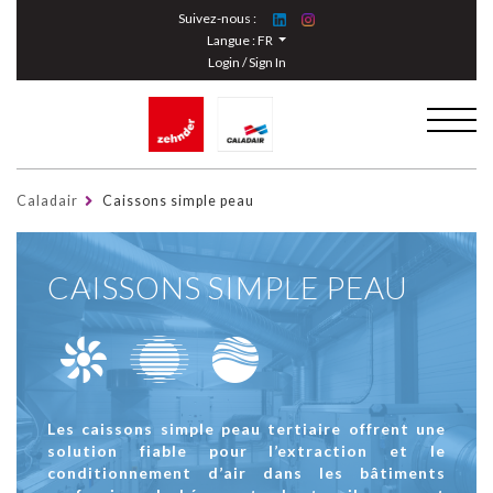
Cookies management panel
Suivez-nous :
Langue :
FR
Login / Sign In
Caladair
Caissons simple peau
CAISSONS SIMPLE PEAU
Les caissons simple peau tertiaire offrent une
solution fiable pour l’extraction et le
conditionnement d’air dans les bâtiments