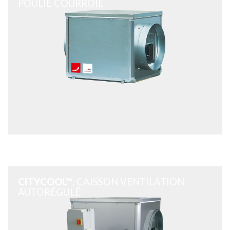
POULIE COURROIE
CITYCOOL™
, CAISSON VENTILATION
AUTORÉGULÉ