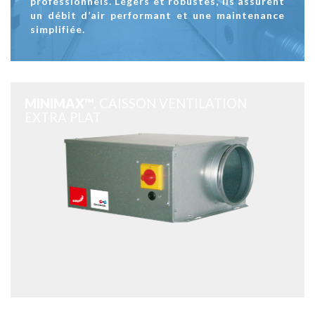
professionnels. Légers et robustes, ils assurent
un débit d’air performant et une maintenance
simplifiée.
MINIMAX™
, CAISSON VENTILATION
EXTRA PLAT