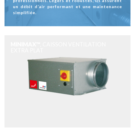
professionnels. Légers et robustes, ils assurent
un débit d’air performant et une maintenance
simplifiée.
MINIMAX™
, CAISSON VENTILATION
EXTRA PLAT