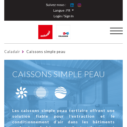
Cookies management panel
Suivez-nous :
Langue :
FR
Login / Sign In
Caladair
Caissons simple peau
CAISSONS SIMPLE PEAU
Les caissons simple peau tertiaire offrent une
solution fiable pour l’extraction et le
conditionnement d’air dans les bâtiments