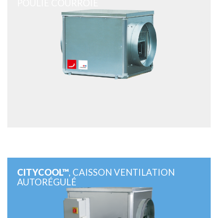
POULIE COURROIE
CITYCOOL™
, CAISSON VENTILATION
AUTORÉGULÉ