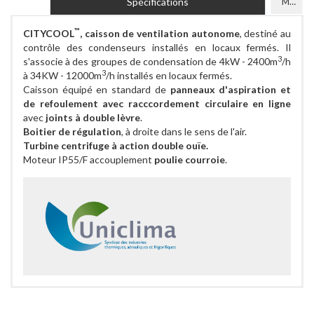
Spécifications
Modèles
™
CITYCOOL
, caisson de ventilation autonome
, destiné au
contrôle des condenseurs installés en locaux fermés. Il
3
s'associe à des groupes de condensation de 4kW - 2400m
/h
3
à 34KW - 12000m
/h installés en locaux fermés.
Caisson équipé en standard de
panneaux d'aspiration et
de refoulement avec racccordement circulaire en ligne
avec
joints à double lèvre
.
Boitier de régulation
, à droite dans le sens de l'air.
Turbine centrifuge à action double ouïe.
Moteur IP55/F accouplement
poulie courroie
.