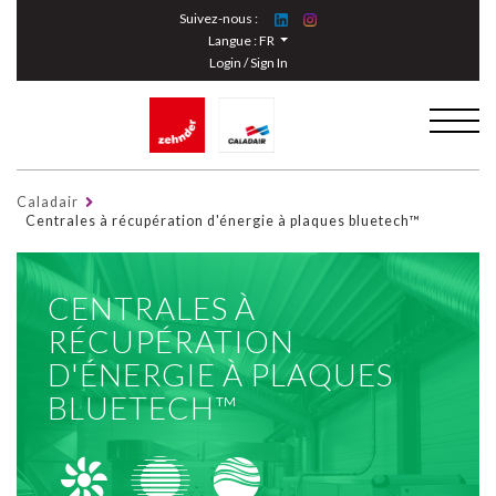
Cookies management panel
Suivez-nous :
Langue :
FR
Login / Sign In
Caladair
Centrales à récupération d'énergie à plaques bluetech™
CENTRALES À
RÉCUPÉRATION
D'ÉNERGIE À PLAQUES
BLUETECH™