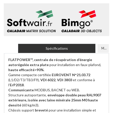
Spécifications
Modèles
FLATPOWER™, centrale de récupération d’énergie
autorégulée extra plate
pour installation en faux-plafond,
haute efficacité>90%
.
Gamme compacte certifiée
EUROVENT N°21.03.72
(L1/D2/T3/TB3/F9),
VDI 6022
,
VDI 3803
et conforme à
l'
ErP2018
.
Communicante
MODBUS, BACNET ou WEB.
Structure autoportante,
enveloppe double peau RAL9007
extérieure, isolée avec laine minérale 25mm M0 haute
densité
(60 kg/m3).
Châssis support
breveté
pour une installation simple et