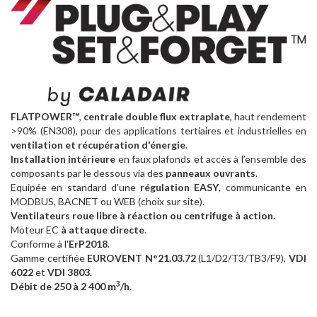
FLATPOWER™
,
centrale double flux extraplate
, haut rendement
>90% (EN308), pour des applications tertiaires et industrielles en
ventilation et récupération d'énergie
.
Installation intérieure
en faux plafonds et accès à l’ensemble des
composants par le dessous via des
panneaux ouvrants
.
Equipée en standard d'une
régulation EASY
, communicante en
MODBUS, BACNET ou WEB (choix sur site).
Ventilateurs roue libre à réaction ou centrifuge à action.
Moteur EC
à attaque directe
.
Conforme à l'
ErP2018
.
Gamme certifiée
EUROVENT N°21.03.72
(L1/D2/T3/TB3/F9),
VDI
6022
et
VDI 3803
.
3
Débit de 250 à 2 400 m
/h.