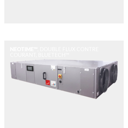
NEOTIME™
, DOUBLE FLUX CONTRE
COURANT, BLUETECH™