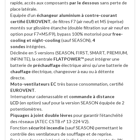
rapide, accès aux composants
par le dessous
sans perte de
place latérale.
Equipée d’un
échangeur aluminium à contre-courant
certifié EUROVENT
, de filtres F7 (air neuf) et M5 (reprise)
montés sur glissière étanche (double filtration sur air neuf en
option pour F7+M5/F9), bypass 100% motorisé pour
free-
cooling et night-cooling
(sauf SEASON),
4
sondes
intégrées.
Déclinée en 5 versions (SEASON, FIRST, SMART, PREMIUM,
INFINITE), la centrale
FLATPOWER™
peut intégrer une
batterie de
préchauffage
électrique ainsi qu’une batterie de
chauffage
électrique, changeover à eau ou à détente
directe.
Moto-ventilateurs EC
très basse consommation, certifié
EUROVENT
.
Interrupteur cadenassable et
commande à distance
LCD
(en option) sauf pour la version SEASON équipée de 2
potentiomètres.
Piquages à joint double lèvres
pour garantir l’étanchéité
des réseaux (ATEC CSTB n° 13-224-V2).
Fonction
sécurité incendie
(sauf SEASON) permettant le
contrôle des ventilateurs de soufflage et de reprise.