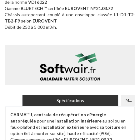
de la norme
VDI 6022
Gamme
BLUETECH™
certifiée
EUROVENT N°21.03.72
Châssis autoportant couplé à une enveloppe classée
L1-D1-T2-
TB2-F9
selon
EUROVENT
Débit de 250 à 5 000 m3/h.
Spécifications
Modèles
CARMA™ J, centrale de récupération d’énergie
autorégulée
pour une
installation intérieure
au sol ou en
faux-plafond et
installation extérieure
avec sa
toiture
en
option (kit à monter sur site), haute efficacité (90%).
Gamme compacte certifiée
EUROVENT N°21.03.72