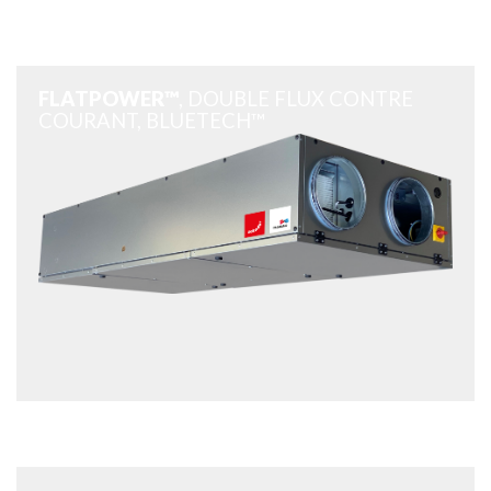
FLATPOWER™
, DOUBLE FLUX CONTRE
COURANT, BLUETECH™