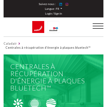
Cookies management panel
Suivez-nous :
Langue :
FR
Login / Sign In
Caladair
Centrales à récupération d'énergie à plaques bluetech™
CENTRALES À
RÉCUPÉRATION
D'ÉNERGIE À PLAQUES
BLUETECH™