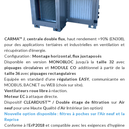
CARMA™ J
,
centrale double flux
, haut rendement >90% (EN308),
pour des applications tertiaires et industrielles en ventilation et
récupération d'énergie.
Configuration :
Montage horizontal, flux juxtaposés
Disponible en version
MONOBLOC
jusqu'à la
taille 32
avec
piquages circulaires
et
MODULE CO
additionnel à partir de la
taille 36
avec
piquages rectangulaires
Equipée en standard d'une
régulation EASY
, communicante en
MODBUS, BACNET ou WEB (choix sur site).
Ventilateurs roue libre
à réaction.
Moteur EC
à attaque directe.
Dispositif
CLEARDUST™ / Double étage de filtration
sur
Air
neuf
pour une
H
aute
Q
ualité d'
A
ir
I
ntérieur (en option)
Nouvelle option disponible : filtres à poches sur l'Air neuf et la
Reprise
Conforme à l'
ErP2018
et
compatible avec les exigences d’hygiène