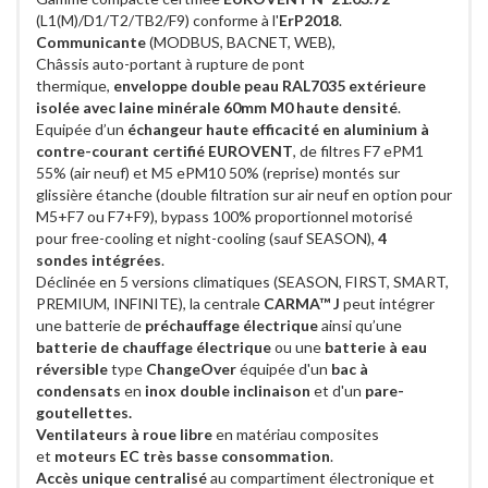
(L1(M)/D1/T2/TB2/F9) conforme à l'
ErP2018
.
Communicante
(MODBUS, BACNET, WEB),
Châssis auto-portant à rupture de pont
thermique,
enveloppe double peau RAL7035 extérieure
isolée avec laine minérale 60mm M0 haute densité
.
Equipée d’un
échangeur haute efficacité en aluminium à
contre-courant certifié EUROVENT
, de filtres F7 ePM1
55% (air neuf) et M5 ePM10 50% (reprise) montés sur
glissière étanche (double filtration sur air neuf en option pour
M5+F7 ou F7+F9), bypass 100% proportionnel motorisé
pour free-cooling et night-cooling (sauf SEASON),
4
sondes intégrées
.
Déclinée en 5 versions climatiques (SEASON, FIRST, SMART,
PREMIUM, INFINITE), la centrale
CARMA™ J
peut intégrer
une batterie de
préchauffage électrique
ainsi qu’une
batterie de chauffage électrique
ou une
batterie à eau
réversible
type
ChangeOver
équipée d'un
bac à
condensats
en
inox double inclinaison
et d'un
pare-
goutellettes.
Ventilateurs à roue libre
en matériau composites
et
moteurs EC très basse consommation
.
Accès unique centralisé
au compartiment électronique et