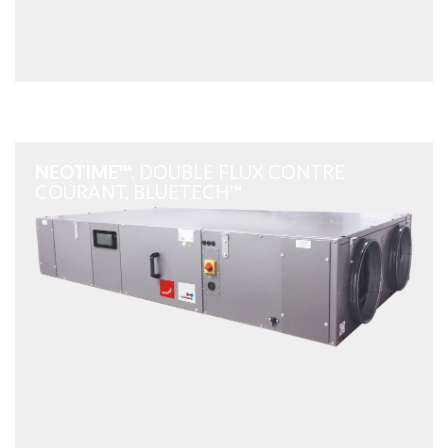
NEOTIME™
, DOUBLE FLUX CONTRE
COURANT, BLUETECH™