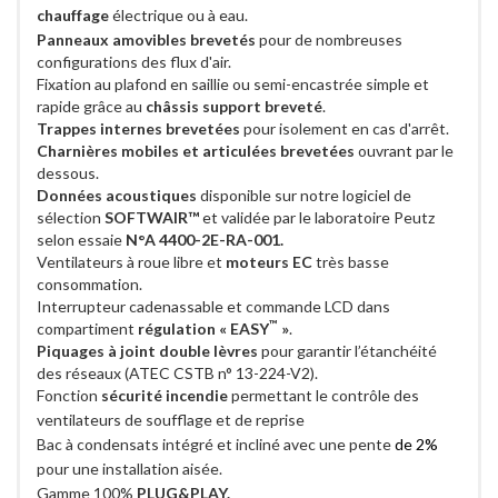
chauffage
électrique ou à eau.
Panneaux amovibles brevetés
pour de nombreuses
configurations des flux d'air.
Fixation au plafond en saillie ou semi-encastrée simple et
rapide grâce au
châssis support breveté
.
Trappes internes
brevetées
pour isolement en cas d'arrêt.
Charnières mobiles et articulées brevetées
ouvrant par le
dessous.
Données acoustiques
disponible sur notre logiciel de
sélection
SOFTWAIR™
et validée par le laboratoire Peutz
selon essaie
N°A 4400-2E-RA-001.
Ventilateurs à roue libre et
moteurs EC
très basse
consommation.
Interrupteur cadenassable et commande LCD dans
™
compartiment
régulation « EASY
»
.
Piquages à joint double lèvres
pour garantir l’étanchéité
des réseaux (ATEC CSTB n° 13-224-V2).
Fonction
sécurité incendie
permettant le contrôle des
ventilateurs de soufflage et de reprise
Bac à condensats intégré et incliné avec une pente
de 2%
pour une
installation
aisée.
Gamme 100%
PLUG&PLAY.