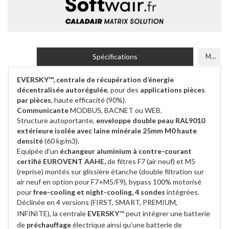
Spécifications
Modèles
EVERSKY™, centrale de récupération d’énergie
décentralisée autorégulée
, pour des
applications pièces
par pièces
, haute efficacité (90%).
Communicante
MODBUS, BACNET ou WEB.
Structure autoportante,
enveloppe double peau RAL9010
extérieure isolée avec laine minérale 25mm M0 haute
densité
(60 kg/m3).
Equipée d’un
échangeur aluminium à contre-courant
certifié EUROVENT AAHE,
de filtres F7 (air neuf) et M5
(reprise) montés sur glissière étanche
(double filtration sur
air neuf en option pour F7+M5/F9)
, bypass 100% motorisé
pour
free-cooling et night-cooling, 4 sondes
intégrées.
Déclinée en 4 versions (FIRST, SMART, PREMIUM,
INFINITE), la centrale
EVERSKY
™ peut intégrer une batterie
de
préchauffage
électrique ainsi qu’une batterie de