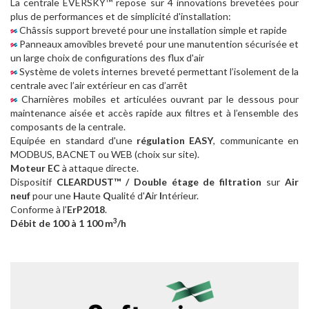
La centrale EVERSKY™ repose sur 4 innovations brevetées pour
plus de performances et de simplicité d'installation:
Châssis support breveté pour une installation simple et rapide
Panneaux amovibles breveté pour une manutention sécurisée et
un large choix de configurations des flux d'air
Système de volets internes breveté permettant l’isolement de la
centrale avec l’air extérieur en cas d’arrêt
Charnières mobiles et articulées ouvrant par le dessous pour
maintenance aisée et accès rapide aux filtres et à l’ensemble des
composants de la centrale.
Equipée en standard d'une
régulation EASY
, communicante en
MODBUS, BACNET ou WEB (choix sur site).
Moteur EC
à attaque directe.
Dispositif
CLEARDUST™ / Double étage de filtration
sur
Air
neuf
pour une
H
aute
Q
ualité d'
A
ir
I
ntérieur.
Conforme à l'
ErP2018
.
3
Débit de 100 à 1 100 m
/h