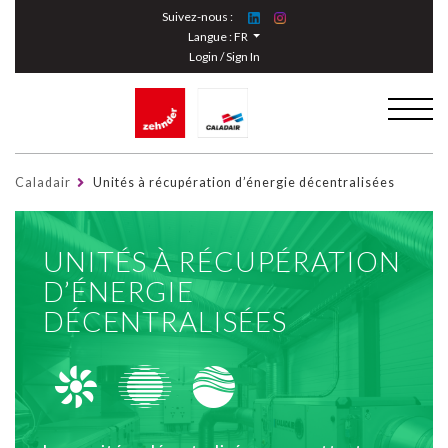
Cookies management panel
Suivez-nous :
Langue :
FR
Login / Sign In
Caladair
Unités à récupération d’énergie décentralisées
UNITÉS À RÉCUPÉRATION
D’ÉNERGIE
DÉCENTRALISÉES