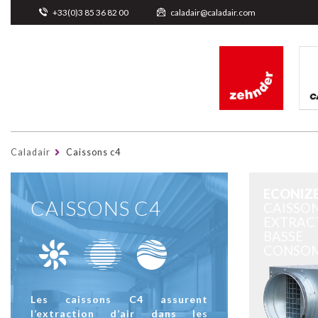
Cookies management panel
+33(0)3 85 36 82 00
caladair@caladair.com
Caladair
Caissons c4
ECONIZ
CAISSONS C4
CAISSO
EXTRAC
BASSE
CONSO
Les caissons C4 assurent
l’extraction d’air dans les