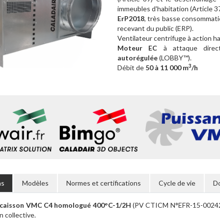
immeubles d'habitation (Article 3
ErP2018
, très basse consommatio
recevant du public (ERP).
Ventilateur centrifuge à action 
Moteur EC
à attaque direc
autorégulée
(LOBBY™).
3
Débit de
50 à 11 000 m
/h
ns
Modèles
Normes et certifications
Cycle de vie
D
, caisson VMC C4 homologué 400°C-1/2H
(PV CTICM N°EFR-15-002420) 
n collective.