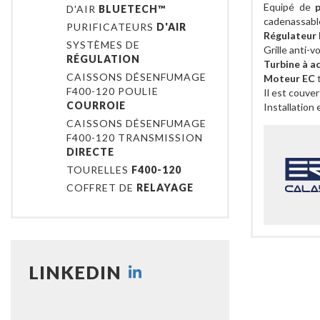
Equipé de
D'AIR
BLUETECH™
cadenassable
PURIFICATEURS
D'AIR
Régulateur
SYSTÈMES DE
Grille anti-vo
RÉGULATION
Turbine à a
CAISSONS DÉSENFUMAGE
Moteur EC
t
F400-120 POULIE
Il est couve
COURROIE
Installation
CAISSONS DÉSENFUMAGE
F400-120 TRANSMISSION
DIRECTE
TOURELLES
F400-120
COFFRET DE
RELAYAGE
LINKEDIN