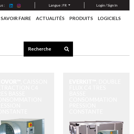
s :
Langue :
FR
Login / Sign In
SAVOIR FAIRE
ACTUALITÉS
PRODUITS
LOGICIELS
COVOR™
, CAISSON
EVERKIT™
, DOUBLE
XTRACTION C4
FLUX C4 TRES
ES BASSE
BASSE
ONSOMMATION
CONSOMMATION
RESSION
PRESSION
ONSTANTE
CONSTANTE