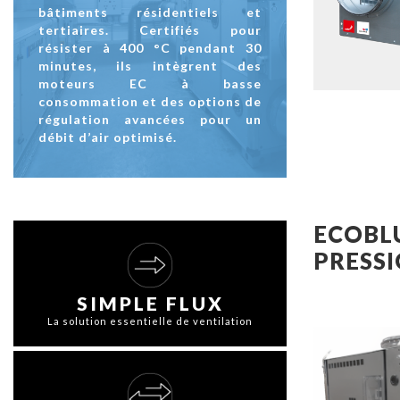
bâtiments résidentiels et
tertiaires. Certifiés pour
résister à 400 °C pendant 30
minutes, ils intègrent des
moteurs EC à basse
consommation et des options de
régulation avancées pour un
débit d’air optimisé.
ECOBL
PRESS
SIMPLE FLUX
La solution essentielle de ventilation