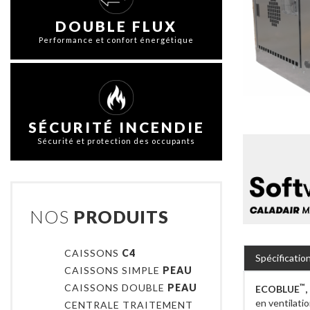
DOUBLE FLUX
Performance et confort énergétique
SÉCURITÉ INCENDIE
Sécurité et protection des occupants
NOS
PRODUITS
CAISSONS
C4
Spécificatio
CAISSONS SIMPLE
PEAU
CAISSONS DOUBLE
PEAU
™
ECOBLUE
en ventilatio
CENTRALE TRAITEMENT