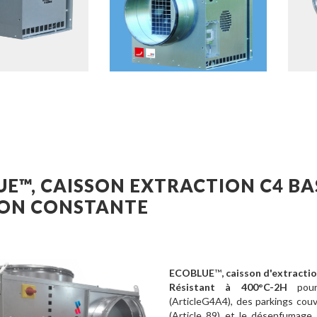
UE™, CAISSON EXTRACTION C4 
ION CONSTANTE
ECOBLUE
™
, caisson d'extracti
Résistant à 400°C-2H
pour 
(ArticleG4A4), des parkings cou
(Article 89) et le désenfumage 