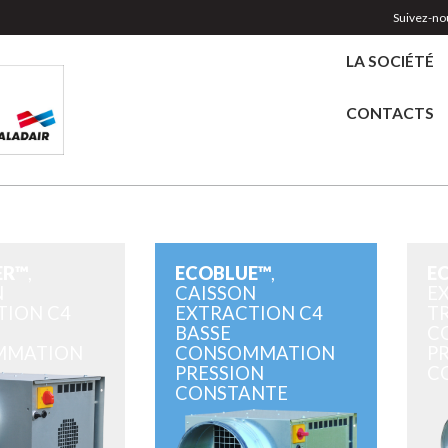
Suivez-nou
LA SOCIÉTÉ
CONTACTS
ER™
,
ECOBLUE™
,
E
N
CAISSON
E
TION C4
EXTRACTION C4
TR
BASSE
C
MMATION
CONSOMMATION
P
PRESSION
C
CONSTANTE