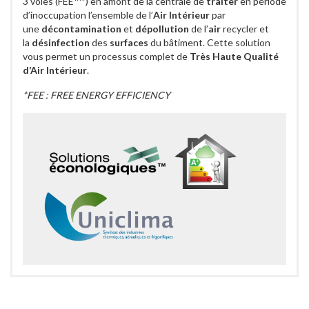
3 voies (FEE™*) en amont de la centrale de
traiter
en période
d’inoccupation l’ensemble de l’
Air Intérieur
par
une
décontamination
et
dépollution
de l’
air
recycler et
la
désinfection
des
surfaces
du bâtiment. Cette solution
vous permet un processus complet de
Très Haute Qualité
d’Air Intérieur
.
*FEE : FREE ENERGY EFFICIENCY