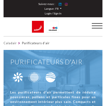
Cookies management panel
Suivez-nous :
Langue :
FR
Login / Sign In
Caladair
Purificateurs d'air
PURIFICATEURS D'AIR
Les purificateurs d’air permettent de réduire
poussières, pollens et particules fines pour un
environnement intérieur plus sain. Compacts et