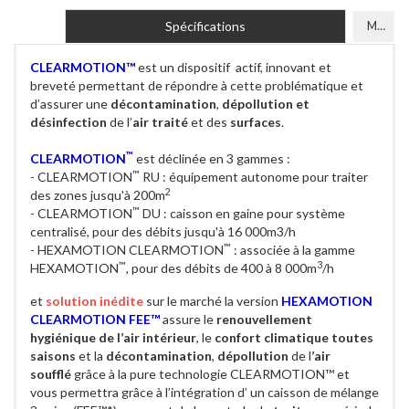
Spécifications
Modèles
CLEARMOTION™
est un dispositif actif, innovant et
breveté permettant de répondre à cette problématique et
d’assurer une
décontamination
,
dépollution et
désinfection
de l’
air traité
et des
surfaces
.
™
CLEARMOTION
est déclinée en 3 gammes :
™
- CLEARMOTION
RU : équipement autonome pour traiter
2
des zones jusqu'à 200m
™
- CLEARMOTION
DU : caisson en gaine pour système
centralisé, pour des débits jusqu'à 16 000m3/h
™
- HEXAMOTION CLEARMOTION
: associée à la gamme
™
3
HEXAMOTION
, pour des débits de 400 à 8 000m
/h
et
solution inédite
sur le marché la version
HEXAMOTION
CLEARMOTION FEE™
assure le
renouvellement
hygiénique de l’air intérieur
, le
confort climatique toutes
saisons
et la
décontamination
,
dépollution
de l
’air
soufflé
grâce à la pure technologie CLEARMOTION™ et
vous permettra grâce à l’intégration d’ un caisson de mélange