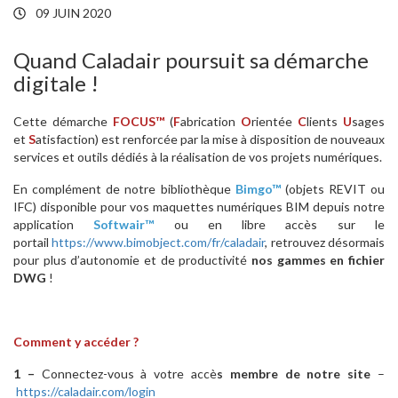
09 JUIN 2020
Quand Caladair poursuit sa démarche
digitale !
Cette démarche
FOCUS™
(
F
abrication
O
rientée
C
lients
U
sages
et
S
atisfaction) est renforcée par la mise à disposition de nouveaux
services et outils dédiés à la réalisation de vos projets numériques.
En complément de notre bibliothèque
Bimgo™
(objets REVIT ou
IFC) disponible pour vos maquettes numériques BIM depuis notre
application
Softwair™
ou en libre accès sur le
portail
https://www.bimobject.com/fr/caladair
, retrouvez désormais
pour plus d’autonomie et de productivité
nos gammes en fichier
DWG
!
Comment y accéder ?
1 –
Connectez-vous à votre accè
s membre de notre site
–
https://caladair.com/login